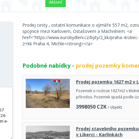
Aktivní
Prodej cesty , ostatní komunikace o výměře 557 m2, ozna
spojnice mezi Karlovem, Ostašovem a Machnínem. <a
href="https://www.eurobydleni.cz/byty/2_kk/praha-4/obec
2+kk Praha 4, Michle</strong></a>
Podobné nabídky -
prodej pozemky komer
Prodej pozemku 1627 m2 v L
Pozemek o rozloze 1627m2 v klidné,
přírodou. Pozemek spadá podle úze
3998050
CZK
/ objekt
Prodej stavebního pozemku 
v Liberci - Karlinkách