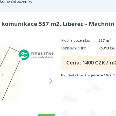
>
komerční pozemky
í komunikace 557 m2, Liberec - Machnín
2
Plocha pozemku:
557 m
Evidenční číslo:
RS313726
Cena:
1400
CZK / m
Poznámka k ceně:
+ provize 1% + D