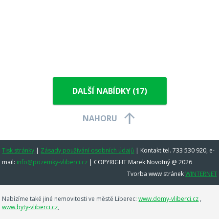
DALŠÍ NABÍDKY (
17
)
NAHORU
Tisk stránky
|
Zásady používání osobních údajů
|
Kontakt tel. 733 530 920, e-
mail:
info@pozemky-vliberci.cz
| COPYRIGHT Marek Novotný @ 2026
Tvorba www stránek
WINTERNET
Nabízíme také jiné nemovitosti ve městě Liberec:
www.domy-vliberci.cz
,
www.byty-vliberci.cz
,