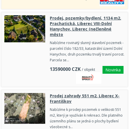
Prodej, pozemky/bydlení, 1134 m2,
Prachatická, Liberec VIII-Dolní
Hanychov, Liberec (nečleněné
město
Nabízíme rovinatý slunný stavební pozemek -
parcelní číslo 182/33, katastrální území Dolní
Hanychov, druh pozemku trvalý travní porost.
Parcela se…
13590000
CZK
/ objekt
Novinka
Prodej zahrady 551 m2, Liberec X-
Františkov
Nabízíme k prodeji pozemek o velikosti 551
m2, který je využíván k rekreaci. Dle platného
územního plánu se jedná o plochy bydlení
všeobecné s…