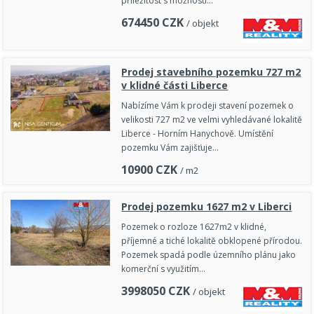
příležitost s možností…
674450
CZK
/ objekt
Prodej stavebního pozemku 727 m2
v klidné části Liberce
Nabízíme Vám k prodeji stavení pozemek o
velikosti 727 m2 ve velmi vyhledávané lokalitě
Liberce - Horním Hanychově. Umístění
pozemku Vám zajišťuje…
10900
CZK
/ m2
Prodej pozemku 1627 m2 v Liberci
Pozemek o rozloze 1627m2 v klidné,
příjemné a tiché lokalitě obklopené přírodou.
Pozemek spadá podle územního plánu jako
komerční s využitím…
3998050
CZK
/ objekt