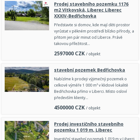
Prodej stavebního pozemku 1176
m2 Vítkovská, Liberec Liberec
XXXIV-Bedřichovka
Představte si domov, kde mají děti prostor
vyrůstat v pěkném prostředí blízko přírody, a
přitom jen pár minut od Liberce. Právě
takovou příležitost…
2597000
CZK
/ objekt
stavební pozemek Bedřichovka
Nabízíme k prodeji výjimečný pozemek o
celkové výměře 1 000 m² v klidové lokalitě
Bedřichovka přímo v Liberci. Místo osloví
především klienty…
4500000
CZK
/ objekt
Prodej investičního stavebního
pozemku 1 019 m, Liberec
Investiční stavební pozemek 1 019 m v Liberci