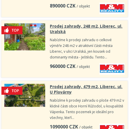
890000
CZK
/ objekt
Prodej zahrady, 248 m2, Liberec, ul.
Uralská
Nabízíme k prodeji zahradu o celkové
výměře 248 m2 v atraktivní části města
Liberec, v ulici Uralská, jen kousek od
dominanty města - Ještědu. Tento…
960000
CZK
/ objekt
Prodej zahrady, 479 m2, Liberec, ul.
U Plovárny
Nabízíme k prodeji zahradu o ploše 479 m2 v
klidné části obce Horní Růžodol, u koupaliště
Vápenka. Tento pozemek je ideální pro
všechny, kteří…
1090000
CZK
/ objekt