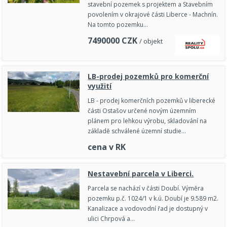
stavební pozemek s projektem a Stavebním
povolením v okrajové části Liberce - Machnín.
Na tomto pozemku…
7490000
CZK
/ objekt
LB-prodej pozemků pro komerční
využití
LB - prodej komerčních pozemků v liberecké
části Ostašov určené novým územním
plánem pro lehkou výrobu, skladování na
základě schválené územní studie…
cena v RK
Nestavební parcela v Liberci.
Parcela se nachází v části Doubí. Výměra
pozemku p.č. 1024/1 v k.ú. Doubí je 9.589 m2.
Kanalizace a vodovodní řad je dostupný v
ulici Chrpová a…