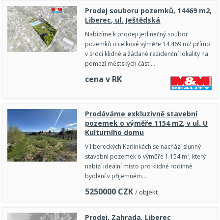
Prodej souboru pozemků, 14469 m2,
Liberec, ul. Ještědská
Nabízíme k prodeji jedinečný soubor
pozemků o celkové výměře 14.469 m2 přímo
v srdci klidné a žádané rezidenční lokality na
pomezí městských částí…
cena v RK
Prodáváme exkluzivně stavební
pozemek o výměře 1154 m2, v ul. U
Kulturního domu
V libereckých Karlinkách se nachází slunný
stavební pozemek o výměře 1 154 m², který
nabízí ideální místo pro klidné rodinné
bydlení v příjemném…
5250000
CZK
/ objekt
Prodej, Zahrada, Liberec