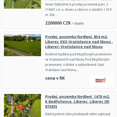
Vesec Nabízíme k prodeji pozemek parc. č.
1166/1 v k. ú. Vesec u Liberce o výměře 1 019
m. Dle…
2200000
CZK
/ objekt
Prodej, pozemky/bydlení, 854 m2,
Liberec XXX-Vratislavice nad Nisou ,
Liberec-Vratislavice nad Nisou
Rodinné bydlení pod Mojžíšovým pramenem
ve Vratislavicích nad Nisou Pod Mojžíšovým
pramenem, v klidné a vyhledávané části
Vratislavic nad Nisou,…
cena v RK
Prodej, pozemky/bydlení, 1470 m2,
K Bedřichovce, Liberec, Liberec [ID
87303]
Rádi bychom Vám představili velmi zajímavý