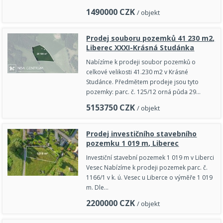
1490000
CZK
/ objekt
Prodej souboru pozemků 41 230 m2,
Liberec XXXI-Krásná Studánka
Nabízíme k prodeji soubor pozemků o
celkové velikosti 41.230 m2 v Krásné
Studánce. Předmětem prodeje jsou tyto
pozemky: parc. č. 125/12 orná půda 29…
5153750
CZK
/ objekt
Prodej investičního stavebního
pozemku 1 019 m, Liberec
Investiční stavební pozemek 1 019 m v Liberci
Vesec Nabízíme k prodeji pozemek parc. č.
1166/1 v k. ú. Vesec u Liberce o výměře 1 019
m. Dle…
2200000
CZK
/ objekt