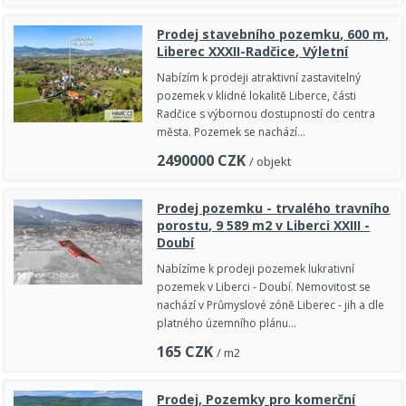
Prodej stavebního pozemku, 600 m,
Liberec XXXII-Radčice, Výletní
Nabízím k prodeji atraktivní zastavitelný
pozemek v klidné lokalitě Liberce, části
Radčice s výbornou dostupností do centra
města. Pozemek se nachází…
2490000
CZK
/ objekt
Prodej pozemku - trvalého travního
porostu, 9 589 m2 v Liberci XXIII -
Doubí
Nabízíme k prodeji pozemek lukrativní
pozemek v Liberci - Doubí. Nemovitost se
nachází v Průmyslové zóně Liberec - jih a dle
platného územního plánu…
165
CZK
/ m2
Prodej, Pozemky pro komerční