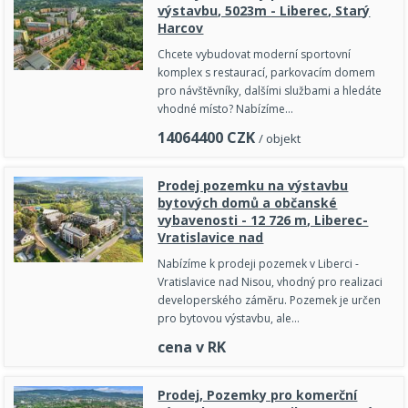
výstavbu, 5023m - Liberec, Starý
Harcov
Chcete vybudovat moderní sportovní
komplex s restaurací, parkovacím domem
pro návštěvníky, dalšími službami a hledáte
vhodné místo? Nabízíme…
14064400
CZK
/ objekt
Prodej pozemku na výstavbu
bytových domů a občanské
vybavenosti - 12 726 m, Liberec-
Vratislavice nad
Nabízíme k prodeji pozemek v Liberci -
Vratislavice nad Nisou, vhodný pro realizaci
developerského záměru. Pozemek je určen
pro bytovou výstavbu, ale…
cena v RK
Prodej, Pozemky pro komerční