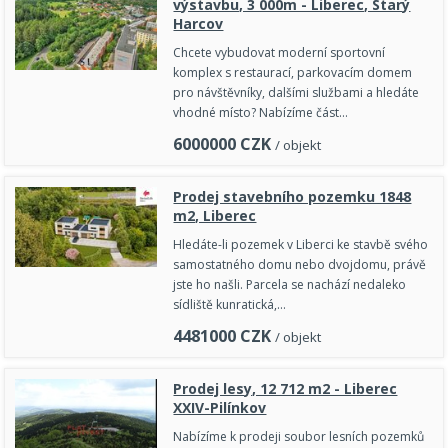
výstavbu, 3 000m - Liberec, Starý
Harcov
Chcete vybudovat moderní sportovní
komplex s restaurací, parkovacím domem
pro návštěvníky, dalšími službami a hledáte
vhodné místo? Nabízíme část…
6000000
CZK
/ objekt
Prodej stavebního pozemku 1848
m2, Liberec
Hledáte-li pozemek v Liberci ke stavbě svého
samostatného domu nebo dvojdomu, právě
jste ho našli. Parcela se nachází nedaleko
sídliště kunratická,…
4481000
CZK
/ objekt
Prodej lesy, 12 712 m2 - Liberec
XXIV-Pilínkov
Nabízíme k prodeji soubor lesních pozemků