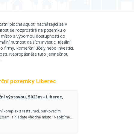
atní plocha&quot; nacházející se v
itost se rozprostírá na pozemku o
ají místo s výbornou dostupností do
ální nutnost dalších investic. Ideální
o firmy, komerční účely nebo investici.
nosti. Nepropásněte tuto jedinečnou
.
ční pozemky Liberec
ní výstavbu, 5023m - Liberec,
í komplex s restaurací, parkovacím
užbami a hledáte vhodné místo? Nabízíme…