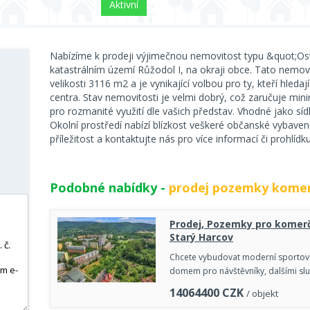
Aktivní
Nabízíme k prodeji výjimečnou nemovitost typu &quot;Ost
katastrálním území Růžodol I, na okraji obce. Tato nemov
velikosti 3116 m2 a je vynikající volbou pro ty, kteří hled
centra. Stav nemovitosti je velmi dobrý, což zaručuje minim
pro rozmanité využití dle vašich představ. Vhodné jako sídl
Okolní prostředí nabízí blízkost veškeré občanské vybave
příležitost a kontaktujte nás pro více informací či prohlídku
Podobné nabídky -
prodej pozemky komer
Prodej, Pozemky pro komerč
Starý Harcov
Chcete vybudovat moderní sportovn
domem pro návštěvníky, dalšími sl
14064400
CZK
/ objekt