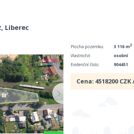
, Liberec
2
Plocha pozemku:
3 116 m
Vlastnictví:
osobní
Evidenční číslo:
904451
Cena:
4518200
CZK 