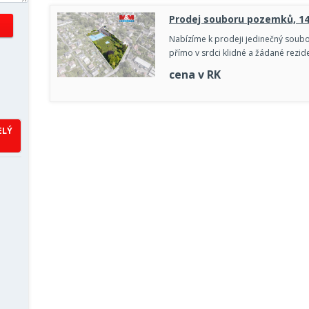
Prodej souboru pozemků, 144
Nabízíme k prodeji jedinečný soub
přímo v srdci klidné a žádané rezid
cena v RK
ELÝ