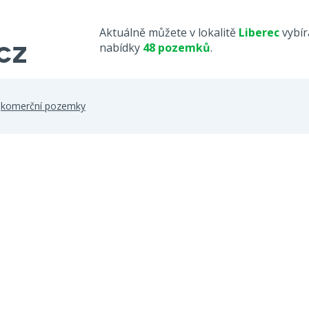
Aktuálně můžete v lokalitě
Liberec
vybír
nabídky
48 pozemků
.
>
komerční pozemky