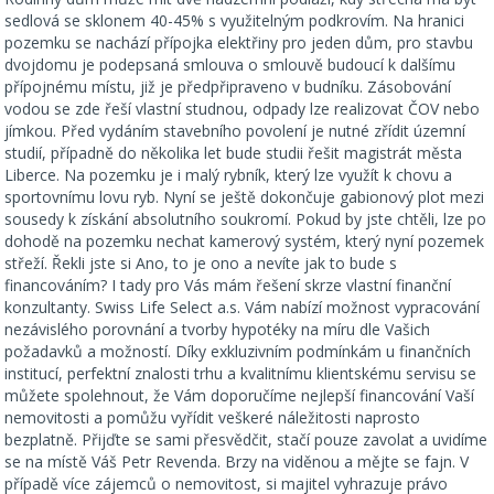
sedlová se sklonem 40-45% s využitelným podkrovím. Na hranici
pozemku se nachází přípojka elektřiny pro jeden dům, pro stavbu
dvojdomu je podepsaná smlouva o smlouvě budoucí k dalšímu
přípojnému místu, již je předpřipraveno v budníku. Zásobování
vodou se zde řeší vlastní studnou, odpady lze realizovat ČOV nebo
jímkou. Před vydáním stavebního povolení je nutné zřídit územní
studií, případně do několika let bude studii řešit magistrát města
Liberce. Na pozemku je i malý rybník, který lze využít k chovu a
sportovnímu lovu ryb. Nyní se ještě dokončuje gabionový plot mezi
sousedy k získání absolutního soukromí. Pokud by jste chtěli, lze po
dohodě na pozemku nechat kamerový systém, který nyní pozemek
střeží. Řekli jste si Ano, to je ono a nevíte jak to bude s
financováním? I tady pro Vás mám řešení skrze vlastní finanční
konzultanty. Swiss Life Select a.s. Vám nabízí možnost vypracování
nezávislého porovnání a tvorby hypotéky na míru dle Vašich
požadavků a možností. Díky exkluzivním podmínkám u finančních
institucí, perfektní znalosti trhu a kvalitnímu klientskému servisu se
můžete spolehnout, že Vám doporučíme nejlepší financování Vaší
nemovitosti a pomůžu vyřídit veškeré náležitosti naprosto
bezplatně. Přijďte se sami přesvědčit, stačí pouze zavolat a uvidíme
se na místě Váš Petr Revenda. Brzy na viděnou a mějte se fajn. V
případě více zájemců o nemovitost, si majitel vyhrazuje právo