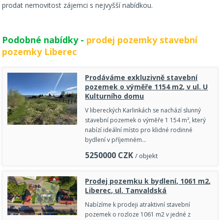
prodat nemovitost zájemci s nejvyšší nabídkou.
Podobné nabídky -
prodej pozemky stavební
pozemky Liberec
Prodáváme exkluzivně stavební
pozemek o výměře 1154 m2, v ul. U
Kulturního domu
V libereckých Karlinkách se nachází slunný
stavební pozemek o výměře 1 154 m², který
nabízí ideální místo pro klidné rodinné
bydlení v příjemném…
5250000
CZK
/ objekt
Prodej pozemku k bydlení, 1061 m2,
Liberec, ul. Tanvaldská
Nabízíme k prodeji atraktivní stavební
pozemek o rozloze 1061 m2 v jedné z