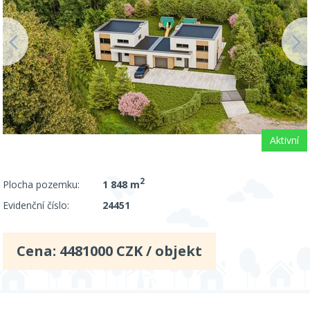
Aktivní
2
Plocha pozemku:
1 848 m
Evidenční číslo:
24451
Cena:
4481000
CZK / objekt