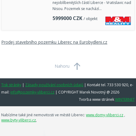
nejoblíbenějších částí Liberce - Vratislavic nad
Nisou. Pozemek se nachází…
5999000
CZK
/ objekt
Prodej stavebního pozemku Liberec na Eurobydleni.cz
Nahoru
Tisk stránky
|
Zásady používání osobních údajů
|
Kontakt tel. 733 530 920, e-
mail:
info@pozemky-vliberci.cz
| COPYRIGHT Marek Novotný @ 2026
Tvorba www stránek
WINTERNET
Nabízíme také jiné nemovitosti ve městě Liberec:
www.domy-vliberci.cz
,
www.byty-vliberci.cz
,