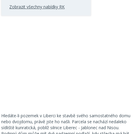
Zobrazit všechny nabídky RK
Hledáte-li pozemek v Liberci ke stavbě svého samostatného domu
nebo dvojdomu, právě jste ho našli. Parcela se nachází nedaleko
sídliště kunratická, poblíž silnice Liberec - Jablonec nad Nisou.
Rodinný dům může mít dvě nadzemní podlaží, kdy střecha má být