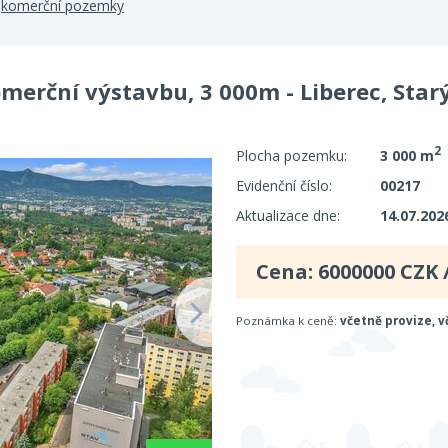
>
komerční pozemky
merční výstavbu, 3 000m - Liberec, Star
2
Plocha pozemku:
3 000 m
Evidenční číslo:
00217
Aktualizace dne:
14.07.202
Cena:
6000000
CZK 
Poznámka k ceně:
včetně provize, v