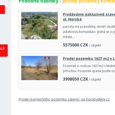
Podobné nabídky -
prodej pozemky komer
Prodáváme exkluzivně stav
ul. Norská
parcela má pravidelný, téměř obdéln
asfaltovou komunikaci. Jedná se o j
města…
5575000
CZK
/ objekt
ELÝ
Prodej pozemku 1627 m2 v L
Pozemek o rozloze 1627m2 v klidné,
přírodou. Pozemek spadá podle úze
3998050
CZK
/ objekt
Prodej komerčního pozemku Liberec na Eurobydleni.cz