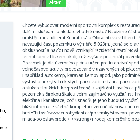
Aktivní
Chcete vybudovat moderní sportovní komplex s restaurac
dalšími službami a hledáte vhodné místo? Nabízíme část 
umístěn mezi ulicemi Kunratická a Olbrachtova v Liberci - 
navazující část pozemku o výměře 5 023m. Jedná se o atrak
obslužností a navíc i nově vznikající rezidenční čtvrtí Nov
jednotkami v blízkém okolí, což zvyšuje potenciál pozemku
Pozemek je dle územního plánu určen pro intenzivní sport
volnočasové aktivity provozované v uzavřených objektech 
i například autokemp, karavan-kempy apod. Jako podmíněné
výstavba nekrytých i krytých parkovacích stání a parkov
a služeb sloužících bezprostředně k zajištění hlavního a př
pozemek s širokou škálou velmi zajímavého využití. Na h
elektřina i kanalizace, což usnadňuje jeho budoucí využit
bližší informace včetně kompletní územně plánovací info
href="https://www.eurobydleni.cz/pozemky/stavebni-poz
mlada-boleslav/prodej/"><strong>Prodej komerčního po