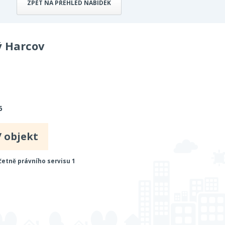
ZPĚT NA PŘEHLED NABÍDEK
ý Harcov
6
/ objekt
četně právního servisu 1