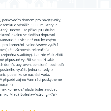
í, parkovacím domem pro návštěvníky,
pozemku o výměře 3 000 m, který je
Starý Harcov. Lze přikoupit i druhou
tivní lokalitu se skvělou dopravní
á Kunratická s více než 600 bytovými
 pro komerční i volnočasové využití.
ovní, tělovýchovné, rekreační a
(zejména stadióny). Lze zde však zřídit
 přípustné využití se nabízí také
acích domů, ubytoven, penzionů, obchodů
ípustného využití. Jedná se tedy o
ranici pozemku se nachází voda,
í. V případě zájmu Vám rádi poskytneme
rmace. <a
emek-komercni/mlada-boleslav/obec-
zemku Mladá Boleslav</strong></a>