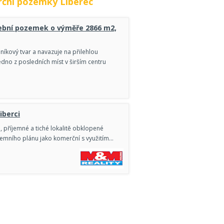
ční pozemky Liberec
ební pozemek o výměře 2866 m2,
íkový tvar a navazuje na přilehlou
edno z posledních míst v širším centru
iberci
 příjemné a tiché lokalitě obklopené
mního plánu jako komerční s využitím…