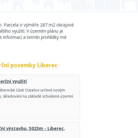
ín. Parcela o výměře 287 m2 okrajové
alšího využití. V územím plánu je
e informací a termín prohlídky mě
ční pozemky Liberec
rční využití
liberecké části Ostašov určené novým
 skladování na základě schválené územní
ní výstavbu, 5023m - Liberec,