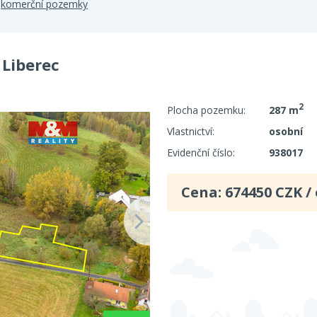
>
komerční pozemky
 Liberec
2
Plocha pozemku:
287 m
Vlastnictví:
osobní
Evidenční číslo:
938017
Cena:
674450
CZK /