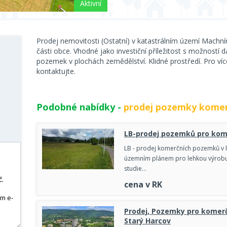
Aktivní
Prodej nemovitosti (Ostatní) v katastrálním území Machn
části obce. Vhodné jako investiční příležitost s možností d
pozemek v plochách zemědělství. Klidné prostředí. Pro víc
kontaktujte.
Podobné nabídky -
prodej pozemky komer
LB-prodej pozemků pro kome
LB - prodej komerčních pozemků v 
územním plánem pro lehkou výrobu,
studie…
cena v RK
Prodej, Pozemky pro komerč
Starý Harcov