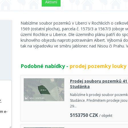
Aktivní
Nabízíme soubor pozemků v Liberci v Rochlicích o celkové
1569 (ostatní plocha), parcela č. 1573/3 a 1567/3 (oboje 
území Rochlice u Liberce. Dle územního plánu patří do sp
kruhového objezdu naproti potravinám Albert. Výborná do
tak na výpadovku ve směru Jablonec nad Nisou či Prahu. 
Podobné nabídky -
prodej pozemky louky 
Prodej souboru pozemků 41 
Studánka
Nabízíme k prodeji soubor pozemků 
Studánce. Předmětem prodeje jsou 
29…
5153750
CZK
/ objekt