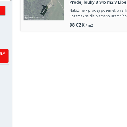
Prodej louky 3 945 m2 v Liber
Nabízíme k prodeji pozemek o veliko
Pozemek se dle platného územního
98
CZK
/ m2
ELÝ