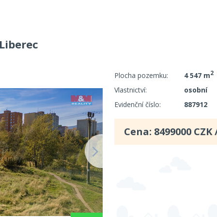
 Liberec
2
Plocha pozemku:
4 547 m
Vlastnictví:
osobní
Evidenční číslo:
887912
Cena:
8499000
CZK 