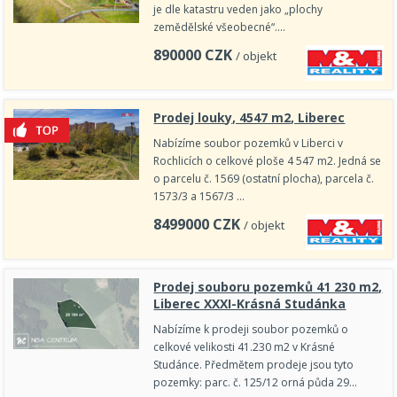
je dle katastru veden jako „plochy
zemědělské všeobecné“.…
890000
CZK
/ objekt
Prodej louky, 4547 m2, Liberec
Nabízíme soubor pozemků v Liberci v
Rochlicích o celkové ploše 4 547 m2. Jedná se
o parcelu č. 1569 (ostatní plocha), parcela č.
1573/3 a 1567/3 …
8499000
CZK
/ objekt
Prodej souboru pozemků 41 230 m2,
Liberec XXXI-Krásná Studánka
Nabízíme k prodeji soubor pozemků o
celkové velikosti 41.230 m2 v Krásné
Studánce. Předmětem prodeje jsou tyto
pozemky: parc. č. 125/12 orná půda 29…