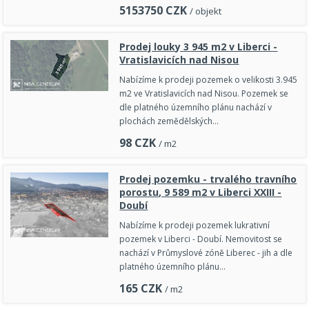
5153750
CZK
/ objekt
Prodej louky 3 945 m2 v Liberci -
Vratislavicích nad Nisou
Nabízíme k prodeji pozemek o velikosti 3.945
m2 ve Vratislavicích nad Nisou. Pozemek se
dle platného územního plánu nachází v
plochách zemědělských…
98
CZK
/ m2
Prodej pozemku - trvalého travního
porostu, 9 589 m2 v Liberci XXIII -
Doubí
Nabízíme k prodeji pozemek lukrativní
pozemek v Liberci - Doubí. Nemovitost se
nachází v Průmyslové zóně Liberec - jih a dle
platného územního plánu…
165
CZK
/ m2