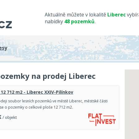
Aktuálně můžete v lokalitě
Liberec
vybír
nabídky
48 pozemků
.
esy
 pozemky na prodej Liberec
 12 712 m2 - Liberec XXIV-Pilínkov
deji soubor lesních pozemků ve městě Liberec, městské části
á se o pozemky o celkové ploše 12 712 m2.
K
/ objekt