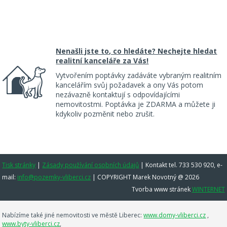
Nenašli jste to, co hledáte? Nechejte hledat
realitní kanceláře za Vás!
Vytvořením poptávky zadáváte vybraným realitním
kancelářím svůj požadavek a ony Vás potom
nezávazně kontaktují s odpovídajícími
nemovitostmi. Poptávka je ZDARMA a můžete ji
kdykoliv pozměnit nebo zrušit.
Tisk stránky
|
Zásady používání osobních údajů
|
Kontakt tel. 733 530 920, e-
mail:
info@pozemky-vliberci.cz
| COPYRIGHT Marek Novotný @ 2026
Tvorba www stránek
WINTERNET
Nabízíme také jiné nemovitosti ve městě Liberec:
www.domy-vliberci.cz
,
www.byty-vliberci.cz
,